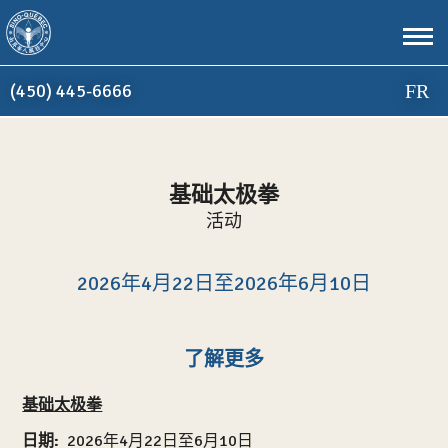
Skip to Main Content
(450) 445-6666
FR
首页
基础太极拳
活动
2026年4月22日至2026年6月10日
中心
了解更多
基础太极拳
日期
:
2026年4月22日至6月10日