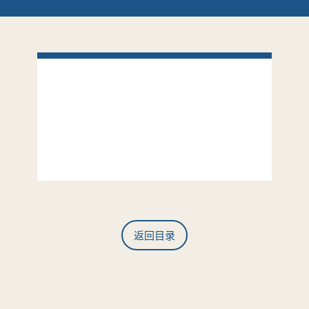
出版物
最新活动
返回目录