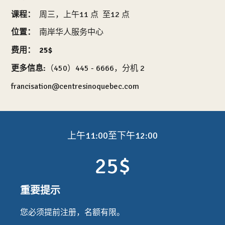
课程：
周三，上午11 点 至12 点
位置：
南岸华人服务中心
费用：
25$
服务
更多信息
:
（450）445 - 6666，分机 2
francisation@centresinoquebec.com
上午11:00至下午12:00
25$
中心新闻
重要提示
您必须提前注册，名额有限。